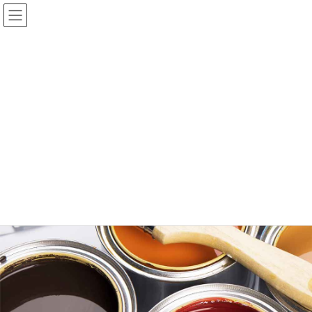
コ
ナ
ン
ビ
テ
ゲ
ン
ー
ツ
シ
へ
ョ
ス
ン
キ
に
ッ
移
プ
動