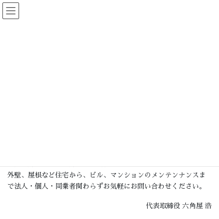
コ
ナ
ン
ビ
テ
ゲ
ン
ー
会社情報
ツ
シ
へ
ョ
ス
ン
HOME
会社情報
キ
に
ッ
移
ご挨拶
プ
動
私たち株式会社六角屋は、建築工事業・塗装工事業・防水工事業
を通し、お客様の資産を守るお手伝いをしています。
長年培ってきた経験と信頼、技術力を営業の柱にし、これからも
地元を輝かせ、人を輝かせる会社経営を目指しています
外壁、屋根など住宅から、ビル、マンションのメンテンナンスま
で法人・個人・同業者関わらずお気軽にお問い合わせください。
代表取締役 六角屋 浩